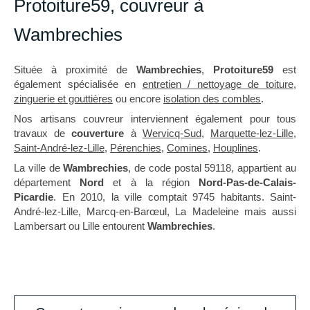
Protoiture59, couvreur à
Wambrechies
Située à proximité de
Wambrechies
,
Protoiture59
est
également spécialisée en
entretien / nettoyage de toiture
,
zinguerie et gouttières
ou encore
isolation des combles
.
Nos artisans couvreur interviennent également pour tous
travaux de
couverture
à
Wervicq-Sud
,
Marquette-lez-Lille
,
Saint-André-lez-Lille
,
Pérenchies
,
Comines
,
Houplines
.
La ville de
Wambrechies
, de code postal 59118, appartient au
département
Nord
et à la région
Nord-Pas-de-Calais-
Picardie
. En 2010, la ville comptait 9745 habitants. Saint-
André-lez-Lille, Marcq-en-Barœul, La Madeleine mais aussi
Lambersart ou Lille entourent
Wambrechies
.