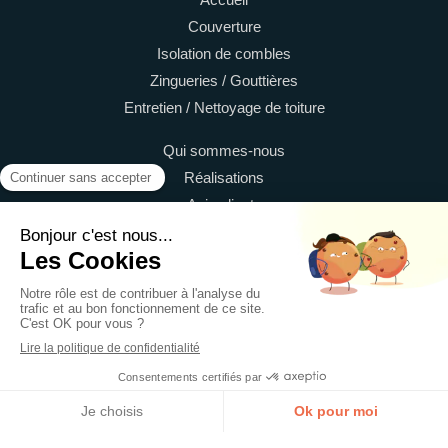
Couverture
Isolation de combles
Zingueries / Gouttières
Entretien / Nettoyage de toiture
Qui sommes-nous
Réalisations
Avis clients
Contact
©2021 Protoiture59 - Couverture, zingueur
Plan du site
Mentions légales
Création et référencement du site par Simplébo
Site créé grâce à
Tolteck